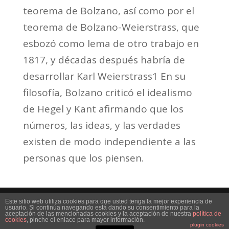
teorema de Bolzano, así como por el
teorema de Bolzano-Weierstrass, que
esbozó como lema de otro trabajo en
1817, y décadas después habría de
desarrollar Karl Weierstrass1 En su
filosofía, Bolzano criticó el idealismo
de Hegel y Kant afirmando que los
números, las ideas, y las verdades
existen de modo independiente a las
personas que los piensen.
Este sitio web utiliza cookies para que usted tenga la mejor experiencia de
usuario. Si continúa navegando está dando su consentimiento para la
aceptación de las mencionadas cookies y la aceptación de nuestra
política de
cookies
, pinche el enlace para mayor información.
Diseñado por Interbenavente.es
plugin cookies